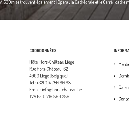
A 500m se trouvent également l’Opera , la Cathédrale et le Carré , cadre m
COORDONNÉES
INFORM
Hôtel Hors-Château Liège
Mentio
Rue Hors-Château, 62
4000 Liège (Belgique)
Derniè
Tel : +32(0)4 250 60 68
Galeri
Email : info@hors-chateau.be
TVA BE 0 716 860 286
Conta