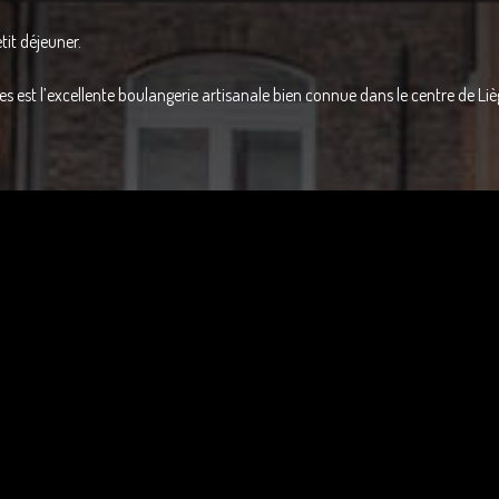
tit déjeuner.
es est l’excellente boulangerie artisanale bien connue dans le centre de Lièg