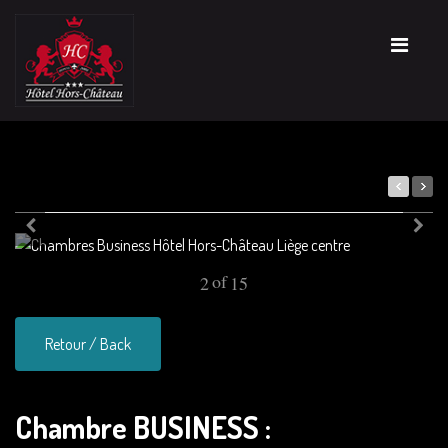
of
2
15
Retour / Back
Chambre BUSINESS :